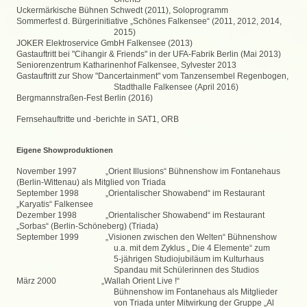
Uckermärkische Bühnen Schwedt (2011), Soloprogramm
Sommerfest d. Bürgerinitiative „Schönes Falkensee“ (2011, 2012, 2014,
2015)
JOKER Elektroservice GmbH Falkensee (2013)
Gastauftritt bei "Cihangir & Friends" in der UFA-Fabrik Berlin (Mai 2013)
Seniorenzentrum Katharinenhof Falkensee, Sylvester 2013
Gastauftritt zur Show "Dancertainment" vom Tanzensembel Regenbogen,
Stadthalle Falkensee (April 2016)
Bergmannstraßen-Fest Berlin (2016)
Fernsehauftritte und -berichte in SAT1, ORB
Eigene Showproduktionen
November 1997 „Orient Illusions“ Bühnenshow im Fontanehaus
(Berlin-Wittenau) als Mitglied von Triada
September 1998 „Orientalischer Showabend“ im Restaurant
„Karyatis“ Falkensee
Dezember 1998 „Orientalischer Showabend“ im Restaurant
„Sorbas“ (Berlin-Schöneberg) (Triada)
September 1999 „Visionen zwischen den Welten“ Bühnenshow
u.a. mit dem Zyklus „ Die 4 Elemente“ zum
5-jährigen Studiojubiläum im Kulturhaus
Spandau mit Schülerinnen des Studios
März 2000 „Wallah Orient Live !“
Bühnenshow im Fontanehaus als Mitglieder
von Triada unter Mitwirkung der Gruppe „Al