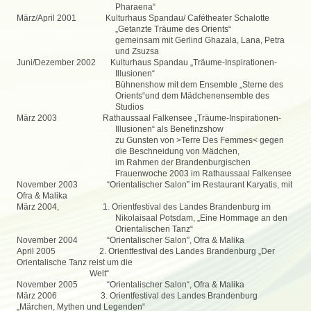
Pharaena“
März/April 2001 Kulturhaus Spandau/ Cafétheater Schalotte
„Getanzte Träume des Orients“
gemeinsam mit Gerlind Ghazala, Lana, Petra
und Zsuzsa
Juni/Dezember 2002 Kulturhaus Spandau „Träume-Inspirationen-
Illusionen“
Bühnenshow mit dem Ensemble „Sterne des
Orients“und dem Mädchenensemble des
Studios
März 2003 Rathaussaal Falkensee „Träume-Inspirationen-
Illusionen“ als Benefinzshow
zu Gunsten von >Terre Des Femmes< gegen
die Beschneidung von Mädchen,
im Rahmen der Brandenburgischen
Frauenwoche 2003 im Rathaussaal Falkensee
November 2003 “Orientalischer Salon” im Restaurant Karyatis, mit
Ofra & Malika
März 2004, 1. Orientfestival des Landes Brandenburg im
Nikolaisaal Potsdam, „Eine Hommage an den
Orientalischen Tanz“
November 2004 “Orientalischer Salon”, Ofra & Malika
April 2005 2. Orientfestival des Landes Brandenburg „Der
Orientalische Tanz reist um die
Welt“
November 2005 “Orientalischer Salon“, Ofra & Malika
März 2006 3. Orientfestival des Landes Brandenburg
„Märchen, Mythen und Legenden“