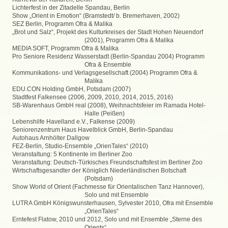
Lichterfest in der Zitadelle Spandau, Berlin
Show „Orient in Emotion“ (Bramstedt/ b. Bremerhaven, 2002)
SEZ Berlin, Programm Ofra & Malika
„Brot und Salz“, Projekt des Kulturkreises der Stadt Hohen Neuendorf
(2001), Programm Ofra & Malika
MEDIA SOFT, Programm Ofra & Malika
Pro Seniore Residenz Wasserstadt (Berlin-Spandau 2004) Programm
Ofra & Ensemble
Kommunikations- und Verlagsgesellschaft (2004) Programm Ofra &
Malika
EDU.CON Holding GmbH, Potsdam (2007)
Stadtfest Falkensee (2006, 2009, 2010, 2014, 2015, 2016)
SB-Warenhaus GmbH real (2008), Weihnachtsfeier im Ramada Hotel-
Halle (Peißen)
Lebenshilfe Havelland e.V., Falkense (2009)
Seniorenzentrum Haus Havelblick GmbH, Berlin-Spandau
Autohaus Arnhölter Dallgow
FEZ-Berlin, Studio-Ensemble „OrienTales“ (2010)
Veranstaltung: 5 Kontinente im Berliner Zoo
Veranstaltung: Deutsch-Türkisches Freundschaftsfest im Berliner Zoo
Wirtschaftsgesandter der Königlich Niederländischen Botschaft
(Potsdam)
Show World of Orient (Fachmesse für Orientalischen Tanz Hannover),
Solo und mit Ensemble
LUTRA GmbH Königswunsterhausen, Sylvester 2010, Ofra mit Ensemble
„OrienTales“
Erntefest Flatow, 2010 und 2012, Solo und mit Ensemble „Sterne des
Orients“