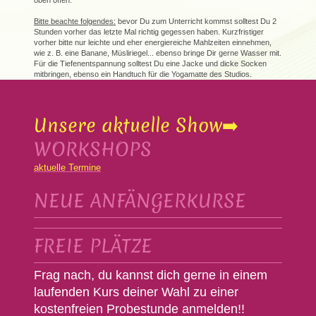
oben offen.
Bitte beachte folgendes:
bevor Du zum Unterricht kommst solltest Du 2
Stunden vorher das letzte Mal richtig gegessen haben. Kurzfristiger
vorher bitte nur leichte und eher energiereiche Mahlzeiten einnehmen,
wie z. B. eine Banane, Müsliriegel... ebenso bringe Dir gerne Wasser mit.
Für die Tiefenentspannung solltest Du eine Jacke und dicke Socken
mitbringen, ebenso ein Handtuch für die Yogamatte des Studios.
Unsere aktuelle Show➡️
WORKSHOPS
aktuelle Termine
NEUE ANFÄNGERKURSE
FREIE PLÄTZE
Frag nach, du kannst dich gerne in einem
laufenden Kurs deiner Wahl zu einer
kostenfreien Probestunde anmelden!!