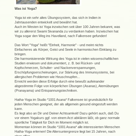
Was ist Yoga?
Yoga ist ein sehr altes Übungssystem, das sich in Indien in
Jahrtausenden entwickelt und bewährt hat.
Auch im Westen ist Yoga inzwischen seit über 100 Jahren bekannt, was
wir zu allererst Swami Sivananda zu verdanken haben. Inzwischen hat
Yoga sogar den Weg ins Havelland, nach Falkensee gefunden!
Das Wort "Yoga" heißt "Einheit, Harmonie" - und meint nichts
Einfacheres als Körper, Geist und Seele in harmonischen Einklang zu
bringen.
Die harmonisierende Wirkung des Yoga ist in vielen wissenschaftlichen
Studien erwiesen und dokumentiert, z. B. bei Rücken- und
Kopfschmerzen, Schulter- und Nackenverspannungen,
Erschöpfungserscheinungen, zur Stärkung des Immunsystems, bei
allergischen Problemen wie Heuschnupfen...
Erreicht werden diese Erfolge durch eine bewußt aufeinander
abgestimmte Folge von körperlichen Übungen (Asanas), Atemübungen
(Pranayama) und Entspannungstechniken.
Hatha-Yoga im Studio *1001 Asana* Falkensee ist grundsätzlich für
jeden Menschen geeignet, der als allgemein gesund eingestuft werden
kann.
Es liegt also an Dir und Deiner Achtsamkeit! Dazu gehört auch, daß Du
vor einem Yogakurs ggf. von einem Arzt abklären läßt, ob ganz normale
sportliche Tätigkeit für Dich im Moment möglich ist.
Momentan können im Studio *1001 Asana* alle interessierten Menschen
Hatha-Yoga erlernen! Die Altersuntergrenze liegt bei 15 Jahren, nach